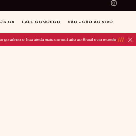
MÚSICA
FALE CONOSCO
SÃO JOÃO AO VIVO
///
fica ainda mais conectado ao Brasil e ao mundo
Camarote Azul no 