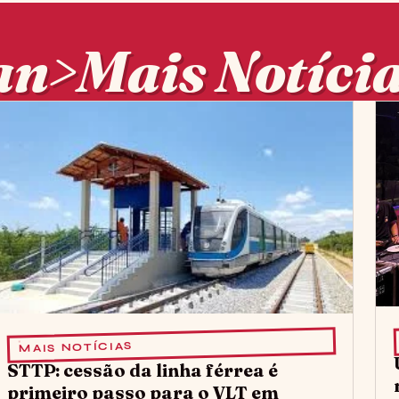
an>Mais Notíci
ícias</span>
MAIS NOTÍCIAS
STTP: cessão da linha férrea é
primeiro passo para o VLT em