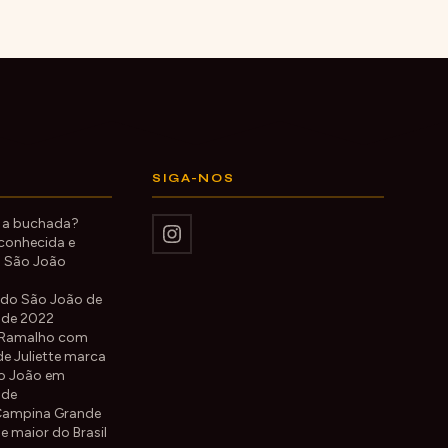
SIGA-NOS
 a buchada?
 conhecida e
 São João
do São João de
nde 2022
 Ramalho com
de Juliette marca
ão João em
nde
Campina Grande
de maior do Brasil