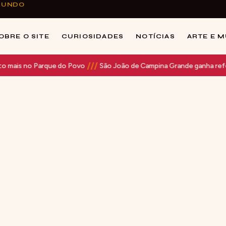
 MUNDO
OBRE O SITE
CURIOSIDADES
NOTÍCIAS
ARTE E 
///
arque do Povo
São João de Campina Grande ganha reforço aéreo e 