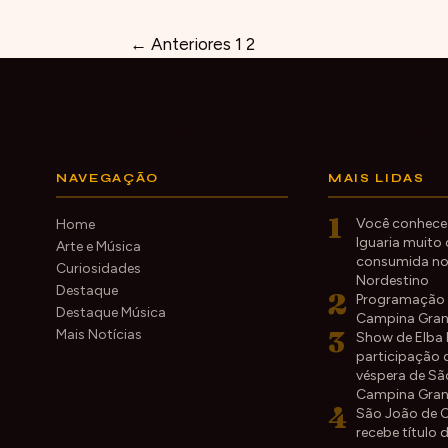
← Anteriores
1
2
Paginação
de
posts
NAVEGAÇÃO
MAIS LIDAS
1
Você conhece
Home
Iguaria muito
Arte e Música
consumida no
Curiosidades
Nordestino
Destaque
2
Programação 
Destaque Música
Campina Gra
3
Mais Notícias
Show de Elba
participação 
véspera de S
Campina Gra
4
São João de 
recebe título 