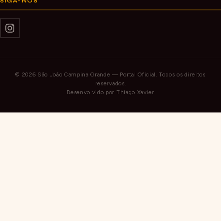
SIGA-NOS
© 2026 São João Campina Grande — Portal Oficial. Todos os direitos
reservados.
Desenvolvido por
Thiago Xavier