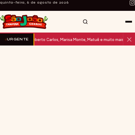
quinta-feira, 6 de agosto de 2026
 Roberto Carlos, Marisa Monte, Matuê e muito mais no Parque do Povo
URGENTE
INÍCIO
SOBRE O SITE
CURIOSIDADES
NOTÍCIAS
ARTE E MÚSICA
FALE CONOSCO
SÃO JOÃO AO VIVO